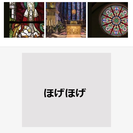
不妊治療に成功
帝王四柱推命術について
八門遁甲方位術について